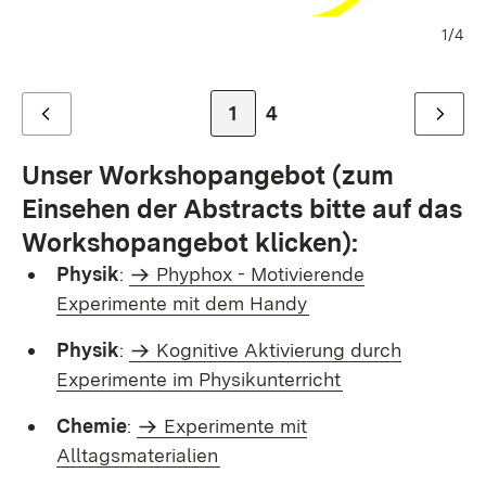
1/4
Zur Seite
1
Zur letzten Seite
4
Zurück
Weiter
Unser Workshopangebot
(zum
Einsehen der Abstracts bitte auf das
Workshopangebot klicken)
:
Physik
:
Phyphox - Motivierende
Experimente mit dem Handy
Physik
:
Kognitive Aktivierung durch
Experimente im Physikunterricht
Chemie
:
Experimente mit
Alltagsmaterialien