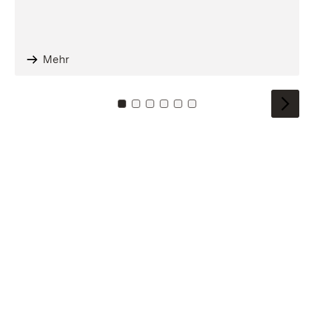
Mehr
Zu Kachel: 0
Zu Kachel: 1
Zu Kachel: 2
Zu Kachel: 3
Zu Kachel: 4
Zu Kachel: 5