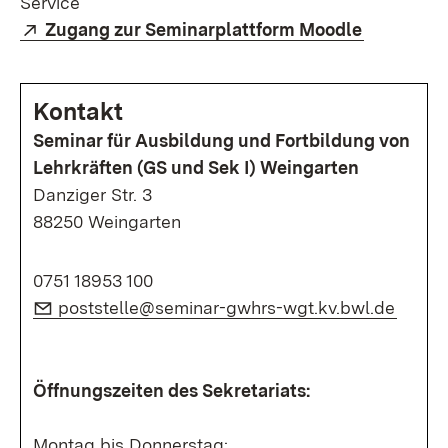
Service
Extern:
(Öffnet i
Zugang zur Seminarplattform Moodle
Kontakt
Seminar für Ausbildung und Fortbildung von
Lehrkräften (GS und Sek I) Weingarten
Danziger Str. 3
88250 Weingarten
0751 18953 100
E-Mail:
(Öffne
poststelle@seminar-gwhrs-wgt.kv.bwl.de
Öffnungszeiten des Sekretariats:
Montag bis Donnerstag: