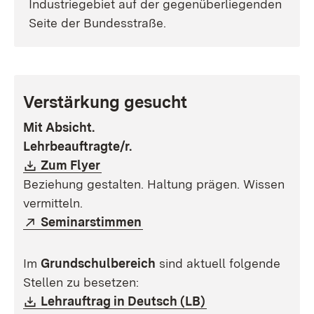
Industriegebiet auf der gegenüberliegenden
Seite der Bundesstraße.
Verstärkung gesucht
Mit Absicht.
Lehrbeauftragte/r.
Download:
(Öffnet in neuem Fenster)
Zum Flyer
Beziehung gestalten. Haltung prägen. Wissen
vermitteln.
Extern:
(Öffnet in neuem Fenster)
Seminarstimmen
Im
Grundschulbereich
sind aktuell folgende
Stellen zu besetzen:
Download:
(Öffnet in neuem 
Lehrauftrag in Deutsch (LB)